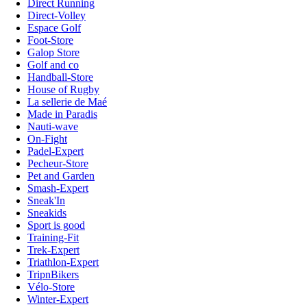
Direct Running
Direct-Volley
Espace Golf
Foot-Store
Galop Store
Golf and co
Handball-Store
House of Rugby
La sellerie de Maé
Made in Paradis
Nauti-wave
On-Fight
Padel-Expert
Pecheur-Store
Pet and Garden
Smash-Expert
Sneak'In
Sneakids
Sport is good
Training-Fit
Trek-Expert
Triathlon-Expert
TripnBikers
Vélo-Store
Winter-Expert