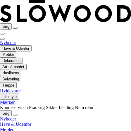
Søg
Nyheder
Have & Udenfor
Møbler
Dekoration
Art på bordet
Huslinens
Belysning
Tæppe
Hvidevarer
Lifestyle
Mærker
Kundeservice i Frankrig
Sikker betaling
Nem retur
Søg
Nyheder
Have & Udenfor
Møbler