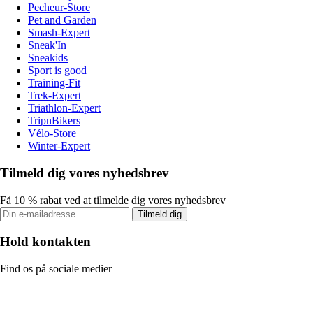
Pecheur-Store
Pet and Garden
Smash-Expert
Sneak'In
Sneakids
Sport is good
Training-Fit
Trek-Expert
Triathlon-Expert
TripnBikers
Vélo-Store
Winter-Expert
Tilmeld dig vores nyhedsbrev
Få 10 % rabat ved at tilmelde dig vores nyhedsbrev
Tilmeld dig
Hold kontakten
Find os på sociale medier