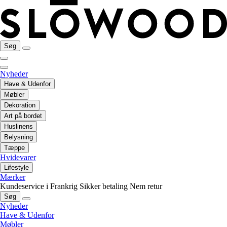
Søg
Nyheder
Have & Udenfor
Møbler
Dekoration
Art på bordet
Huslinens
Belysning
Tæppe
Hvidevarer
Lifestyle
Mærker
Kundeservice i Frankrig
Sikker betaling
Nem retur
Søg
Nyheder
Have & Udenfor
Møbler