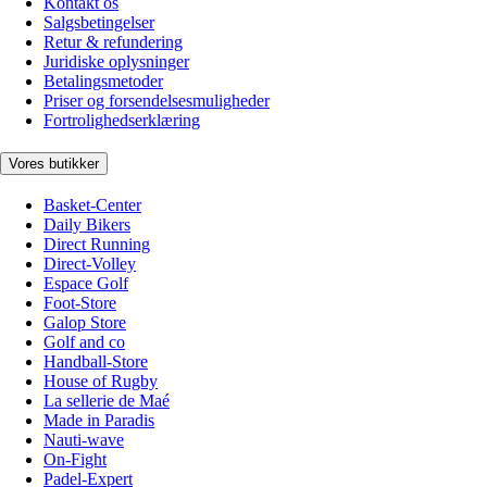
Kontakt os
Salgsbetingelser
Retur & refundering
Juridiske oplysninger
Betalingsmetoder
Priser og forsendelsesmuligheder
Fortrolighedserklæring
Vores butikker
Basket-Center
Daily Bikers
Direct Running
Direct-Volley
Espace Golf
Foot-Store
Galop Store
Golf and co
Handball-Store
House of Rugby
La sellerie de Maé
Made in Paradis
Nauti-wave
On-Fight
Padel-Expert