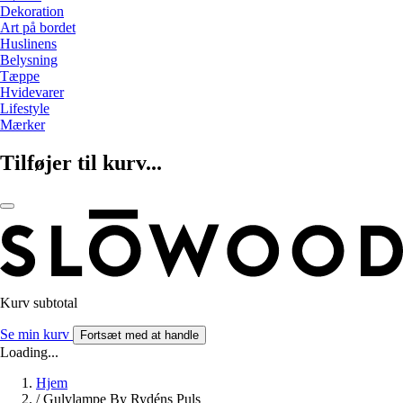
Dekoration
Art på bordet
Huslinens
Belysning
Tæppe
Hvidevarer
Lifestyle
Mærker
Tilføjer til kurv...
Kurv subtotal
Se min kurv
Fortsæt med at handle
Loading...
Hjem
/
Gulvlampe By Rydéns Puls