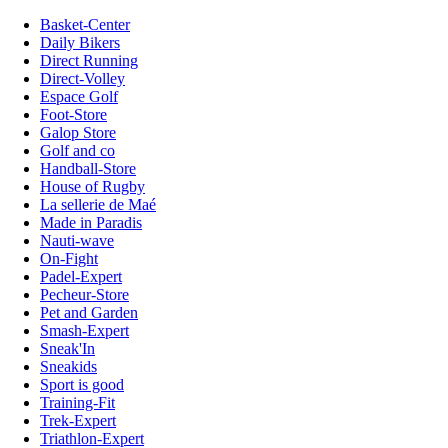
Basket-Center
Daily Bikers
Direct Running
Direct-Volley
Espace Golf
Foot-Store
Galop Store
Golf and co
Handball-Store
House of Rugby
La sellerie de Maé
Made in Paradis
Nauti-wave
On-Fight
Padel-Expert
Pecheur-Store
Pet and Garden
Smash-Expert
Sneak'In
Sneakids
Sport is good
Training-Fit
Trek-Expert
Triathlon-Expert