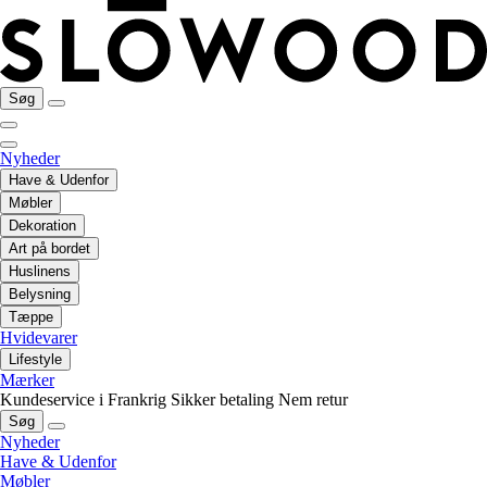
Søg
Nyheder
Have & Udenfor
Møbler
Dekoration
Art på bordet
Huslinens
Belysning
Tæppe
Hvidevarer
Lifestyle
Mærker
Kundeservice i Frankrig
Sikker betaling
Nem retur
Søg
Nyheder
Have & Udenfor
Møbler