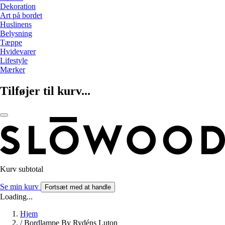
Dekoration
Art på bordet
Huslinens
Belysning
Tæppe
Hvidevarer
Lifestyle
Mærker
Tilføjer til kurv...
Kurv subtotal
Se min kurv
Fortsæt med at handle
Loading...
Hjem
/
Bordlampe By Rydéns Luton