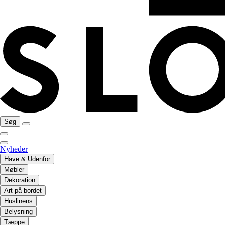
Søg
Nyheder
Have & Udenfor
Møbler
Dekoration
Art på bordet
Huslinens
Belysning
Tæppe