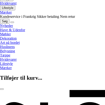
Hvidevarer
Lifestyle
Mærker
Kundeservice i Frankrig
Sikker betaling
Nem retur
Søg
Nyheder
Have & Udenfor
Møbler
Dekoration
Art på bordet
Huslinens
Belysning
Tæppe
Hvidevarer
Lifestyle
Mærker
Tilføjer til kurv...