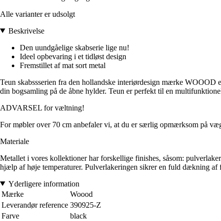
Alle varianter er udsolgt
Beskrivelse
Den uundgåelige skabserie lige nu!
Ideel opbevaring i et tidløst design
Fremstillet af mat sort metal
Teun skabssserien fra den hollandske interiørdesign mærke WOOOD er et t
din bogsamling på de åbne hylder. Teun er perfekt til en multifunktione
ADVARSEL for væltning!
For møbler over 70 cm anbefaler vi, at du er særlig opmærksom på vægm
Materiale
Metallet i vores kollektioner har forskellige finishes, såsom: pulverlaker
hjælp af høje temperaturer. Pulverlakeringen sikrer en fuld dækning af fa
Yderligere information
Mærke
Woood
Leverandør reference
390925-Z
Farve
black