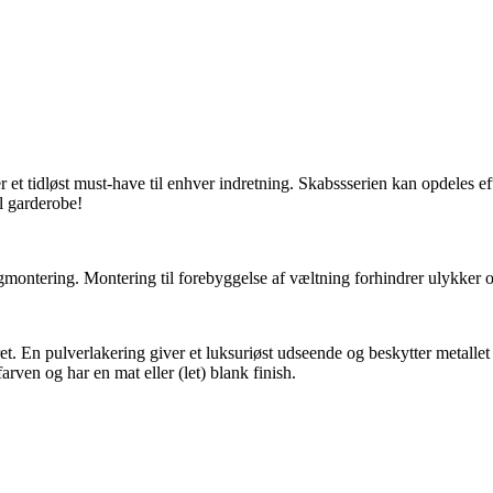
idløst must-have til enhver indretning. Skabssserien kan opdeles efter s
l garderobe!
ontering. Montering til forebyggelse af væltning forhindrer ulykker o
et. En pulverlakering giver et luksuriøst udseende og beskytter metallet f
rven og har en mat eller (let) blank finish.