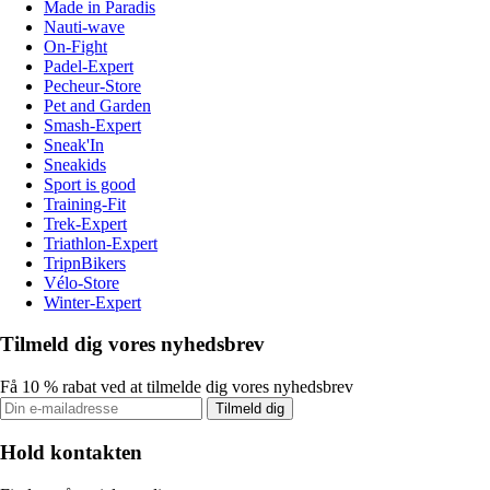
Made in Paradis
Nauti-wave
On-Fight
Padel-Expert
Pecheur-Store
Pet and Garden
Smash-Expert
Sneak'In
Sneakids
Sport is good
Training-Fit
Trek-Expert
Triathlon-Expert
TripnBikers
Vélo-Store
Winter-Expert
Tilmeld dig vores nyhedsbrev
Få 10 % rabat ved at tilmelde dig vores nyhedsbrev
Tilmeld dig
Hold kontakten