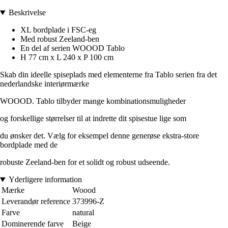
Beskrivelse
XL bordplade i FSC-eg
Med robust Zeeland-ben
En del af serien WOOOD Tablo
H 77 cm x L 240 x P 100 cm
Skab din ideelle spiseplads med elementerne fra Tablo serien fra det
nederlandske interiørmærke
WOOOD. Tablo tilbyder mange kombinationsmuligheder
og forskellige størrelser til at indrette dit spisestue lige som
du ønsker det. Vælg for eksempel denne generøse ekstra-store
bordplade med de
robuste Zeeland-ben for et solidt og robust udseende.
Yderligere information
Mærke
Woood
Leverandør reference
373996-Z
Farve
natural
Dominerende farve
Beige