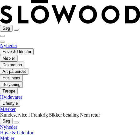
Søg
Nyheder
Have & Udenfor
Møbler
Dekoration
Art på bordet
Huslinens
Belysning
Tæppe
Hvidevarer
Lifestyle
Mærker
Kundeservice i Frankrig
Sikker betaling
Nem retur
Søg
Nyheder
Have & Udenfor
Møbler