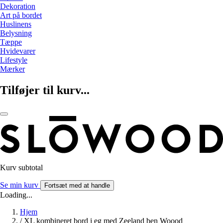
Dekoration
Art på bordet
Huslinens
Belysning
Tæppe
Hvidevarer
Lifestyle
Mærker
Tilføjer til kurv...
Kurv subtotal
Se min kurv
Fortsæt med at handle
Loading...
Hjem
/
XL kombineret bord i eg med Zeeland ben Woood