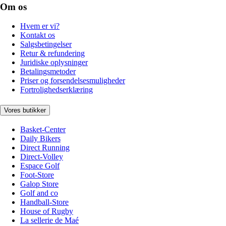
Om os
Hvem er vi?
Kontakt os
Salgsbetingelser
Retur & refundering
Juridiske oplysninger
Betalingsmetoder
Priser og forsendelsesmuligheder
Fortrolighedserklæring
Vores butikker
Basket-Center
Daily Bikers
Direct Running
Direct-Volley
Espace Golf
Foot-Store
Galop Store
Golf and co
Handball-Store
House of Rugby
La sellerie de Maé