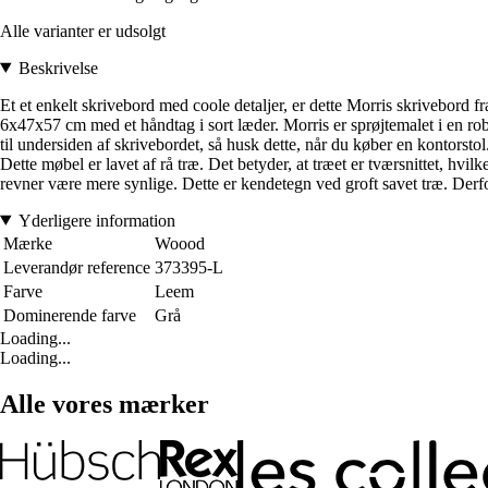
Alle varianter er udsolgt
Beskrivelse
Et et enkelt skrivebord med coole detaljer, er dette Morris skriveb
6x47x57 cm med et håndtag i sort læder. Morris er sprøjtemalet i en rob
til undersiden af skrivebordet, så husk dette, når du køber en kontorsto
Dette møbel er lavet af rå træ. Det betyder, at træet er tværsnittet, hv
revner være mere synlige. Dette er kendetegn ved groft savet træ. Derfo
Yderligere information
Mærke
Woood
Leverandør reference
373395-L
Farve
Leem
Dominerende farve
Grå
Loading...
Loading...
Alle vores mærker