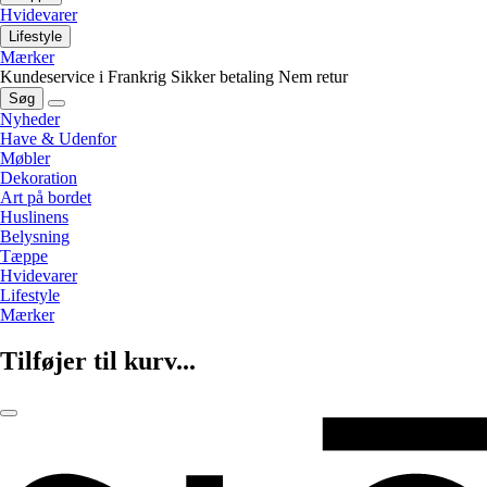
Hvidevarer
Lifestyle
Mærker
Kundeservice i Frankrig
Sikker betaling
Nem retur
Søg
Nyheder
Have & Udenfor
Møbler
Dekoration
Art på bordet
Huslinens
Belysning
Tæppe
Hvidevarer
Lifestyle
Mærker
Tilføjer til kurv...