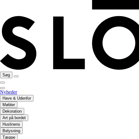
Søg
Nyheder
Have & Udenfor
Møbler
Dekoration
Art på bordet
Huslinens
Belysning
Tæppe