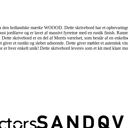
ord fra den hollandske mærke WOOOD. Dette skrivebord har et opbevari
ust jordfarve og er lavet af massivt fyrretræ med en rustik finish. Ramm
l. Dette skrivebord er en del af Morris værelset, som består af en enkelt
ilket giver et rustikt og slebet udseende. Dette giver møblet et autenti
r er hver enkelt unik! Dette skrivebord leveres som et kit med klare mo