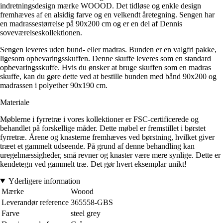
indretningsdesign mærke WOOOD. Det tidløse og enkle design
fremhæves af en alsidig farve og en velkendt åretegning. Sengen har
en madrassestørrelse på 90x200 cm og er en del af Dennis
soveværelseskollektionen.
Sengen leveres uden bund- eller madras. Bunden er en valgfri pakke,
ligesom opbevaringsskuffen. Denne skuffe leveres som en standard
opbevaringsskuffe. Hvis du ønsker at bruge skuffen som en madras
skuffe, kan du gøre dette ved at bestille bunden med bånd 90x200 og
madrassen i polyether 90x190 cm.
Materiale
Møblerne i fyrretræ i vores kollektioner er FSC-certificerede og
behandlet på forskellige måder. Dette møbel er fremstillet i børstet
fyrretræ. Årene og knasterne fremhæves ved børstning, hvilket giver
træet et gammelt udseende. På grund af denne behandling kan
uregelmæssigheder, små revner og knaster være mere synlige. Dette er
kendetegn ved gammelt træ. Det gør hvert eksemplar unikt!
Yderligere information
Mærke
Woood
Leverandør reference
365558-GBS
Farve
steel grey