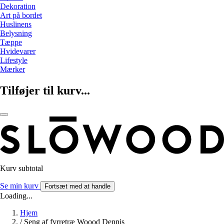
Dekoration
Art på bordet
Huslinens
Belysning
Tæppe
Hvidevarer
Lifestyle
Mærker
Tilføjer til kurv...
Kurv subtotal
Se min kurv
Fortsæt med at handle
Loading...
Hjem
/
Seng af fyrretræ Woood Dennis