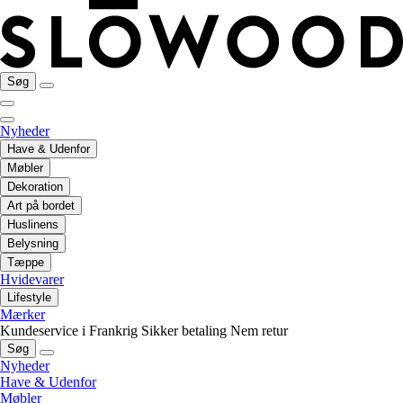
Søg
Nyheder
Have & Udenfor
Møbler
Dekoration
Art på bordet
Huslinens
Belysning
Tæppe
Hvidevarer
Lifestyle
Mærker
Kundeservice i Frankrig
Sikker betaling
Nem retur
Søg
Nyheder
Have & Udenfor
Møbler