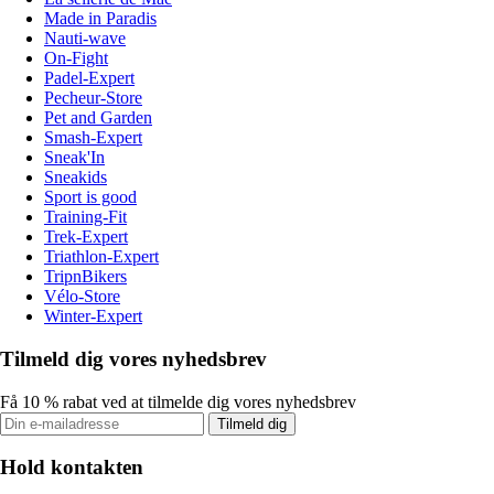
Made in Paradis
Nauti-wave
On-Fight
Padel-Expert
Pecheur-Store
Pet and Garden
Smash-Expert
Sneak'In
Sneakids
Sport is good
Training-Fit
Trek-Expert
Triathlon-Expert
TripnBikers
Vélo-Store
Winter-Expert
Tilmeld dig vores nyhedsbrev
Få 10 % rabat ved at tilmelde dig vores nyhedsbrev
Tilmeld dig
Hold kontakten