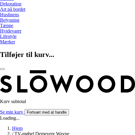
Dekoration
Art på bordet
Huslinens
Belysning
Tæppe
Hvidevarer
Lifestyle
Mærker
Tilføjer til kurv...
Kurv subtotal
Se min kurv
Fortsæt med at handle
Loading...
Hjem
/
TV-møbel Demeyere Wayne