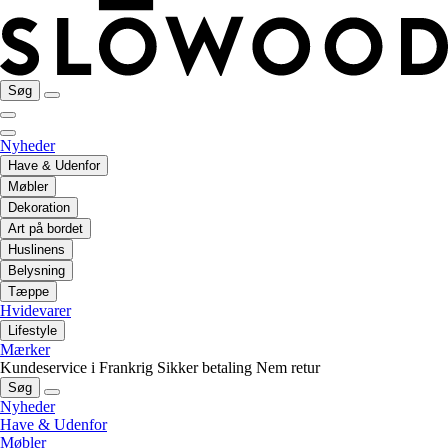
Søg
Nyheder
Have & Udenfor
Møbler
Dekoration
Art på bordet
Huslinens
Belysning
Tæppe
Hvidevarer
Lifestyle
Mærker
Kundeservice i Frankrig
Sikker betaling
Nem retur
Søg
Nyheder
Have & Udenfor
Møbler