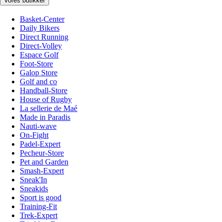
Vores butikker
Basket-Center
Daily Bikers
Direct Running
Direct-Volley
Espace Golf
Foot-Store
Galop Store
Golf and co
Handball-Store
House of Rugby
La sellerie de Maé
Made in Paradis
Nauti-wave
On-Fight
Padel-Expert
Pecheur-Store
Pet and Garden
Smash-Expert
Sneak'In
Sneakids
Sport is good
Training-Fit
Trek-Expert