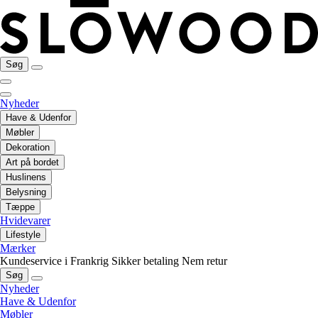
Søg
Nyheder
Have & Udenfor
Møbler
Dekoration
Art på bordet
Huslinens
Belysning
Tæppe
Hvidevarer
Lifestyle
Mærker
Kundeservice i Frankrig
Sikker betaling
Nem retur
Søg
Nyheder
Have & Udenfor
Møbler