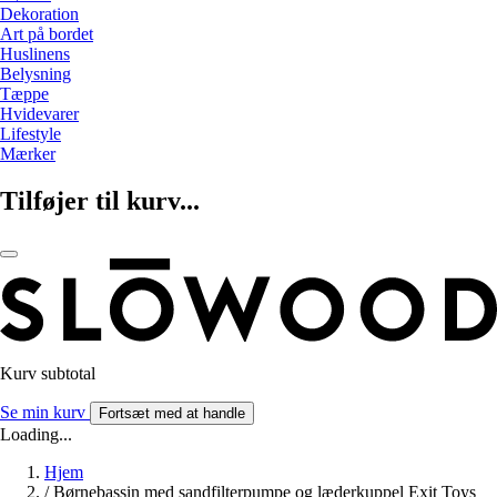
Dekoration
Art på bordet
Huslinens
Belysning
Tæppe
Hvidevarer
Lifestyle
Mærker
Tilføjer til kurv...
Kurv subtotal
Se min kurv
Fortsæt med at handle
Loading...
Hjem
/
Børnebassin med sandfilterpumpe og læderkuppel Exit Toys