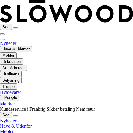
Søg
Nyheder
Have & Udenfor
Møbler
Dekoration
Art på bordet
Huslinens
Belysning
Tæppe
Hvidevarer
Lifestyle
Mærker
Kundeservice i Frankrig
Sikker betaling
Nem retur
Søg
Nyheder
Have & Udenfor
Møbler