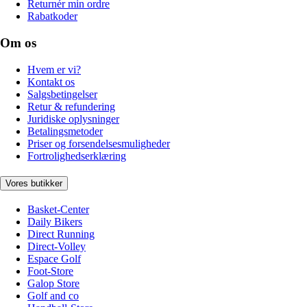
Returnér min ordre
Rabatkoder
Om os
Hvem er vi?
Kontakt os
Salgsbetingelser
Retur & refundering
Juridiske oplysninger
Betalingsmetoder
Priser og forsendelsesmuligheder
Fortrolighedserklæring
Vores butikker
Basket-Center
Daily Bikers
Direct Running
Direct-Volley
Espace Golf
Foot-Store
Galop Store
Golf and co