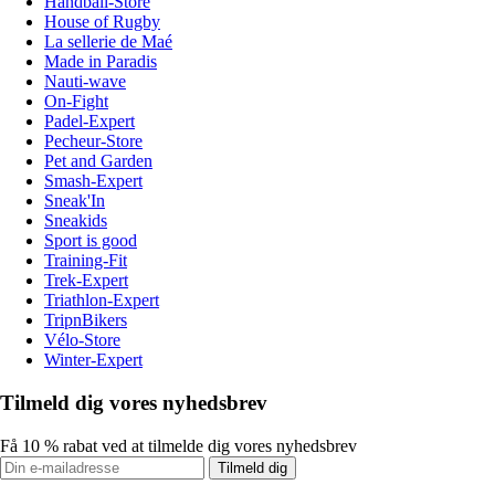
Handball-Store
House of Rugby
La sellerie de Maé
Made in Paradis
Nauti-wave
On-Fight
Padel-Expert
Pecheur-Store
Pet and Garden
Smash-Expert
Sneak'In
Sneakids
Sport is good
Training-Fit
Trek-Expert
Triathlon-Expert
TripnBikers
Vélo-Store
Winter-Expert
Tilmeld dig vores nyhedsbrev
Få 10 % rabat ved at tilmelde dig vores nyhedsbrev
Tilmeld dig