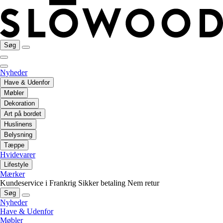
Søg
Nyheder
Have & Udenfor
Møbler
Dekoration
Art på bordet
Huslinens
Belysning
Tæppe
Hvidevarer
Lifestyle
Mærker
Kundeservice i Frankrig
Sikker betaling
Nem retur
Søg
Nyheder
Have & Udenfor
Møbler