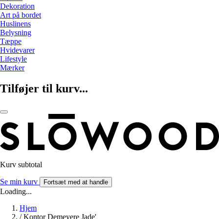
Dekoration
Art på bordet
Huslinens
Belysning
Tæppe
Hvidevarer
Lifestyle
Mærker
Tilføjer til kurv...
Kurv subtotal
Se min kurv
Fortsæt med at handle
Loading...
Hjem
/
Kontor Demeyere Jade'