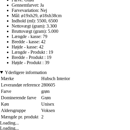
Gennemfarvet: Ja
Farvevariation: Nej
Mål: ø19xh29, ø18xh38cm
Indhold (ml): 5500, 6500
Nettovægt (gram): 3.300
Bruttovægt (gram): 5.000
Længde - kasse: 79
Bredde - kasse: 42
Højde - kasse: 42
Længde - Produkt : 19
Bredde - Produkt : 19
Højde - Produkt : 39
Yderligere information
Mærke
Hubsch Interior
Leverandør reference
280605
Farve
grøn
Dominerende farve
Grøn
Køn
Unisex
Aldersgruppe
Voksen
Mængde pr. produkt
2
Loading...
Loading...