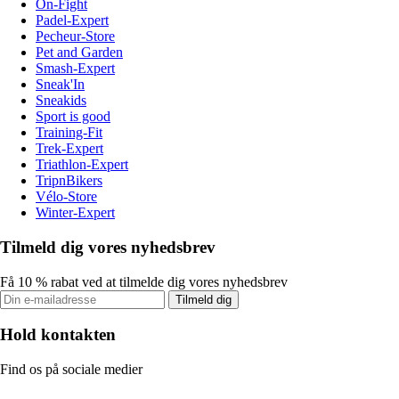
On-Fight
Padel-Expert
Pecheur-Store
Pet and Garden
Smash-Expert
Sneak'In
Sneakids
Sport is good
Training-Fit
Trek-Expert
Triathlon-Expert
TripnBikers
Vélo-Store
Winter-Expert
Tilmeld dig vores nyhedsbrev
Få 10 % rabat ved at tilmelde dig vores nyhedsbrev
Tilmeld dig
Hold kontakten
Find os på sociale medier