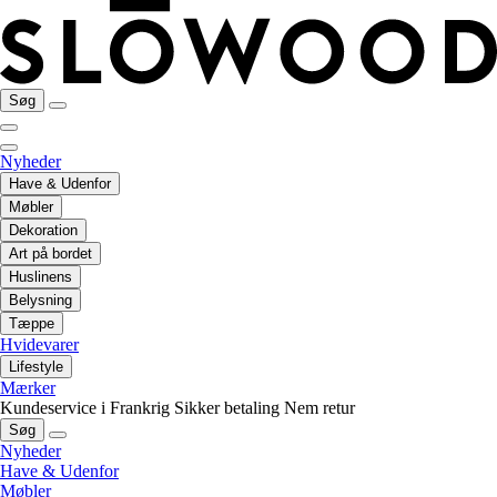
Søg
Nyheder
Have & Udenfor
Møbler
Dekoration
Art på bordet
Huslinens
Belysning
Tæppe
Hvidevarer
Lifestyle
Mærker
Kundeservice i Frankrig
Sikker betaling
Nem retur
Søg
Nyheder
Have & Udenfor
Møbler