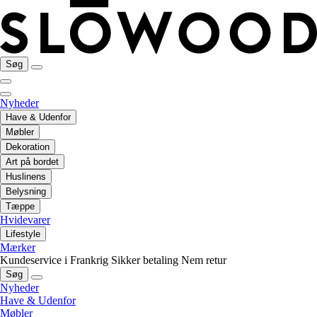
Søg
Nyheder
Have & Udenfor
Møbler
Dekoration
Art på bordet
Huslinens
Belysning
Tæppe
Hvidevarer
Lifestyle
Mærker
Kundeservice i Frankrig
Sikker betaling
Nem retur
Søg
Nyheder
Have & Udenfor
Møbler