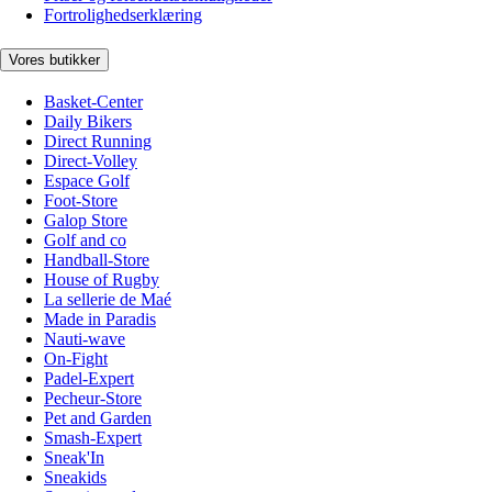
Fortrolighedserklæring
Vores butikker
Basket-Center
Daily Bikers
Direct Running
Direct-Volley
Espace Golf
Foot-Store
Galop Store
Golf and co
Handball-Store
House of Rugby
La sellerie de Maé
Made in Paradis
Nauti-wave
On-Fight
Padel-Expert
Pecheur-Store
Pet and Garden
Smash-Expert
Sneak'In
Sneakids