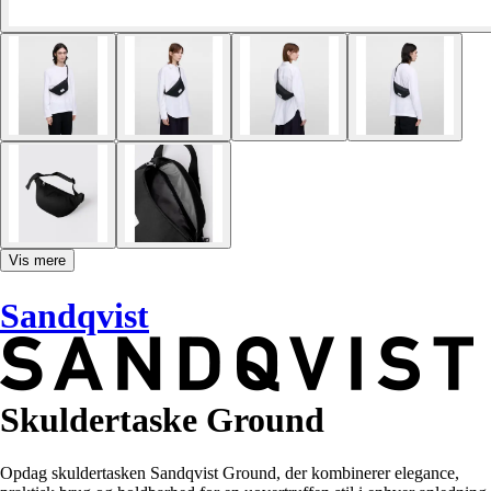
Vis mere
Sandqvist
Skuldertaske Ground
Opdag skuldertasken Sandqvist Ground, der kombinerer elegance,