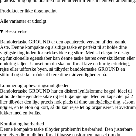
praktisk brug og holdbarhed for en uovertruffen stil i enhver anledning.
Produktet er ikke tilgængeligt
Alle varianter er udsolgt
Beskrivelse
Bandolertaske GROUND er den opdaterede version af den gamle
Aste. Denne kompakte og alsidige taske er perfekt til at holde dine
vigtigste ting inden for rækkevidde og sikre. Med sit elegante design
og funktionelle egenskaber kan denne taske bæres over skulderen eller
omkring taljen. Uanset om du skal ud for at lave en hurtig erindring,
rejse eller udforske byen, så tilbyder bandolertaske GROUND en
stilfuld og sikker måde at bære dine nødvendigheder på.
Lommer og opbevaringsmuligheder
Bandolertaske GROUND har en diskret lynlåslomme bagpå, ideel til
at holde dine ejendele sikre og let tilgængelige. Med en kapacitet på 2
liter tilbyder den lige præcis nok plads til dine uundgåelige ting, såsom
nøgler, en telefon og kort, så du kan rejse let og organiseret. Hovedrum
lukker med en lynlås.
Komfort og bærbarhed
Denne kompakte taske tilbyder problemfri bærbarhed. Den justerbare
rem giver dig mulighed for at tilpasse pasformen, uanset om du