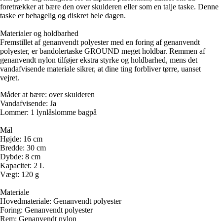
foretrækker at bære den over skulderen eller som en talje taske. Denne
taske er behagelig og diskret hele dagen.
Materialer og holdbarhed
Fremstillet af genanvendt polyester med en foring af genanvendt
polyester, er bandolertaske GROUND meget holdbar. Remmen af
genanvendt nylon tilføjer ekstra styrke og holdbarhed, mens det
vandafvisende materiale sikrer, at dine ting forbliver tørre, uanset
vejret.
Måder at bære: over skulderen
Vandafvisende: Ja
Lommer: 1 lynlåslomme bagpå
Mål
Højde: 16 cm
Bredde: 30 cm
Dybde: 8 cm
Kapacitet: 2 L
Vægt: 120 g
Materiale
Hovedmateriale: Genanvendt polyester
Foring: Genanvendt polyester
Rem: Genanvendt nylon