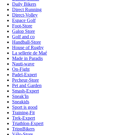
Daily Bikers
Direct Running
Direct-Volley
Espace Golf
Foot-Store
Galop Store
Golf and co
Handball-Store
House of Rugby
La sellerie de Maé
Made in Paradis
Nauti-wave
On-Fight
Padel-Expert
Pecheur-Store
Pet and Garden
Smash-Expert
Sneak'In
Sneakids
Sport is good
Training-Fit
Trek-Expert
Triathlon-Expert
TripnBikers
Vélo-Store