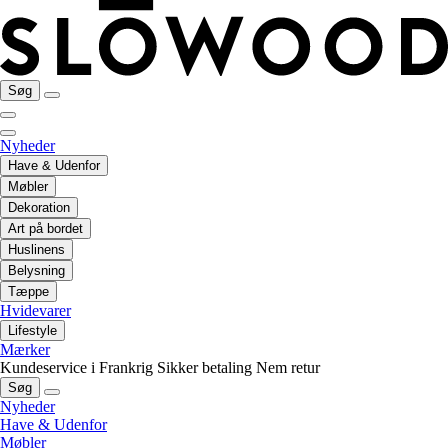
Søg
Nyheder
Have & Udenfor
Møbler
Dekoration
Art på bordet
Huslinens
Belysning
Tæppe
Hvidevarer
Lifestyle
Mærker
Kundeservice i Frankrig
Sikker betaling
Nem retur
Søg
Nyheder
Have & Udenfor
Møbler