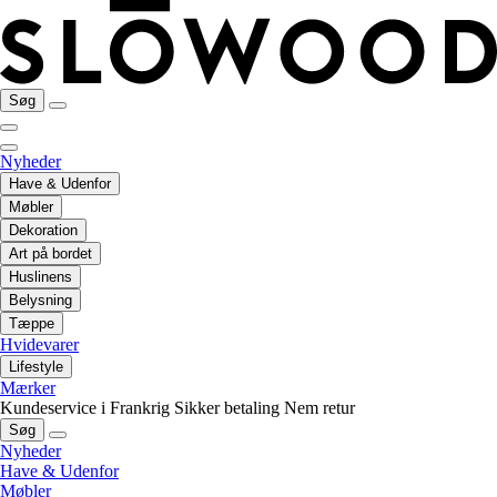
Søg
Nyheder
Have & Udenfor
Møbler
Dekoration
Art på bordet
Huslinens
Belysning
Tæppe
Hvidevarer
Lifestyle
Mærker
Kundeservice i Frankrig
Sikker betaling
Nem retur
Søg
Nyheder
Have & Udenfor
Møbler