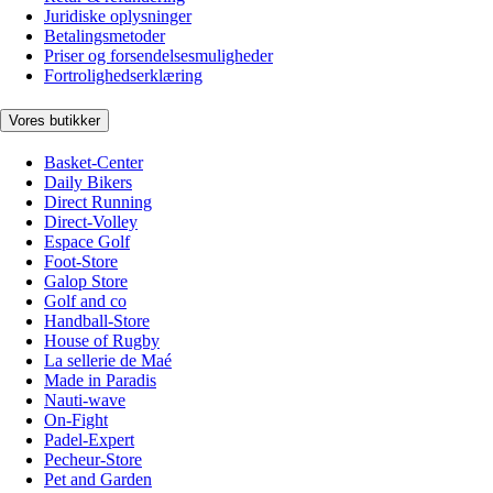
Juridiske oplysninger
Betalingsmetoder
Priser og forsendelsesmuligheder
Fortrolighedserklæring
Vores butikker
Basket-Center
Daily Bikers
Direct Running
Direct-Volley
Espace Golf
Foot-Store
Galop Store
Golf and co
Handball-Store
House of Rugby
La sellerie de Maé
Made in Paradis
Nauti-wave
On-Fight
Padel-Expert
Pecheur-Store
Pet and Garden