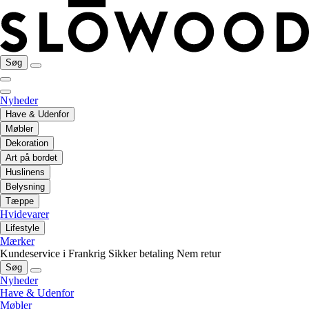
Søg
Nyheder
Have & Udenfor
Møbler
Dekoration
Art på bordet
Huslinens
Belysning
Tæppe
Hvidevarer
Lifestyle
Mærker
Kundeservice i Frankrig
Sikker betaling
Nem retur
Søg
Nyheder
Have & Udenfor
Møbler