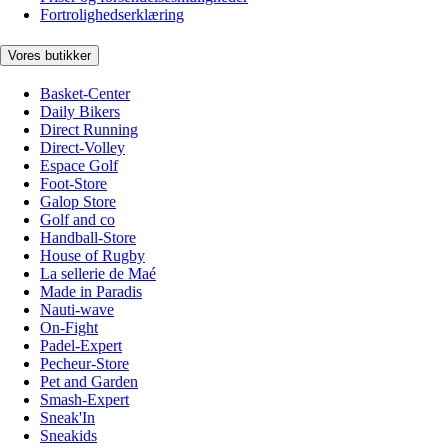
Fortrolighedserklæring
Vores butikker
Basket-Center
Daily Bikers
Direct Running
Direct-Volley
Espace Golf
Foot-Store
Galop Store
Golf and co
Handball-Store
House of Rugby
La sellerie de Maé
Made in Paradis
Nauti-wave
On-Fight
Padel-Expert
Pecheur-Store
Pet and Garden
Smash-Expert
Sneak'In
Sneakids