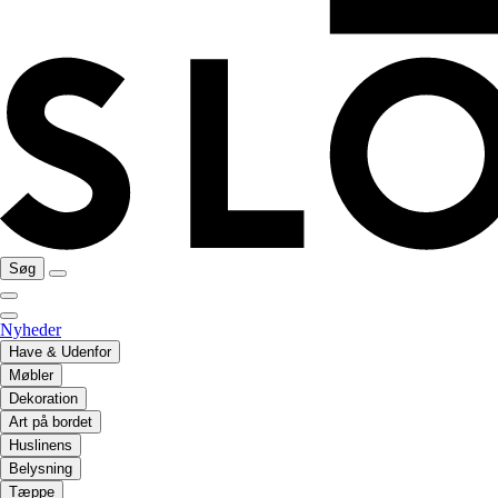
Søg
Nyheder
Have & Udenfor
Møbler
Dekoration
Art på bordet
Huslinens
Belysning
Tæppe