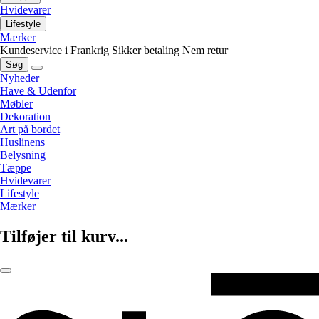
Hvidevarer
Lifestyle
Mærker
Kundeservice i Frankrig
Sikker betaling
Nem retur
Søg
Nyheder
Have & Udenfor
Møbler
Dekoration
Art på bordet
Huslinens
Belysning
Tæppe
Hvidevarer
Lifestyle
Mærker
Tilføjer til kurv...