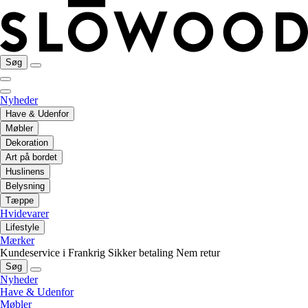
Søg
Nyheder
Have & Udenfor
Møbler
Dekoration
Art på bordet
Huslinens
Belysning
Tæppe
Hvidevarer
Lifestyle
Mærker
Kundeservice i Frankrig
Sikker betaling
Nem retur
Søg
Nyheder
Have & Udenfor
Møbler