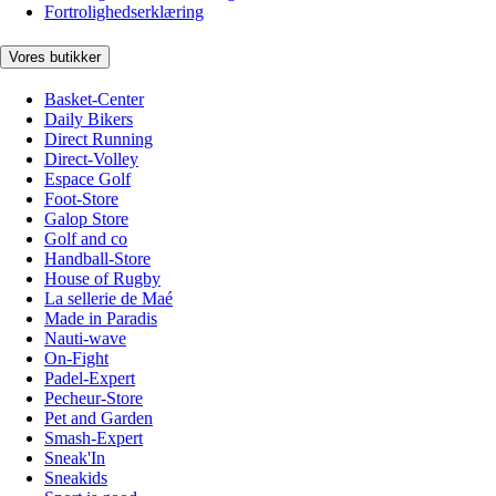
Fortrolighedserklæring
Vores butikker
Basket-Center
Daily Bikers
Direct Running
Direct-Volley
Espace Golf
Foot-Store
Galop Store
Golf and co
Handball-Store
House of Rugby
La sellerie de Maé
Made in Paradis
Nauti-wave
On-Fight
Padel-Expert
Pecheur-Store
Pet and Garden
Smash-Expert
Sneak'In
Sneakids