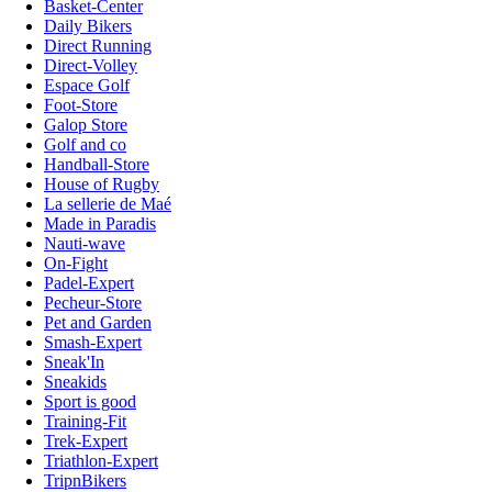
Basket-Center
Daily Bikers
Direct Running
Direct-Volley
Espace Golf
Foot-Store
Galop Store
Golf and co
Handball-Store
House of Rugby
La sellerie de Maé
Made in Paradis
Nauti-wave
On-Fight
Padel-Expert
Pecheur-Store
Pet and Garden
Smash-Expert
Sneak'In
Sneakids
Sport is good
Training-Fit
Trek-Expert
Triathlon-Expert
TripnBikers