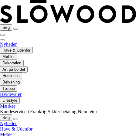
Søg
Nyheder
Have & Udenfor
Møbler
Dekoration
Art på bordet
Huslinens
Belysning
Tæppe
Hvidevarer
Lifestyle
Mærker
Kundeservice i Frankrig
Sikker betaling
Nem retur
Søg
Nyheder
Have & Udenfor
Møbler