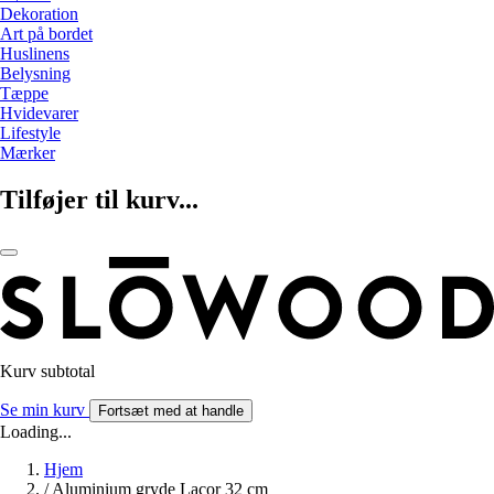
Dekoration
Art på bordet
Huslinens
Belysning
Tæppe
Hvidevarer
Lifestyle
Mærker
Tilføjer til kurv...
Kurv subtotal
Se min kurv
Fortsæt med at handle
Loading...
Hjem
/
Aluminium gryde Lacor 32 cm