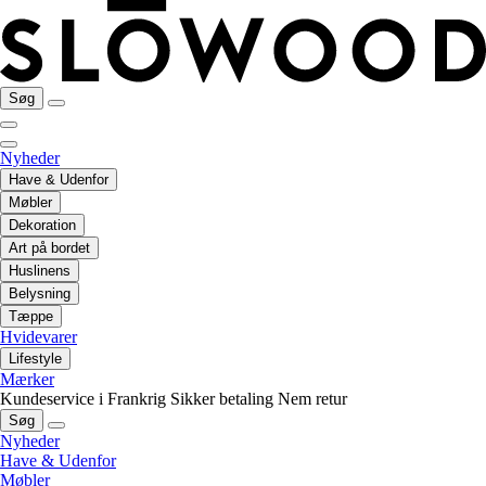
Søg
Nyheder
Have & Udenfor
Møbler
Dekoration
Art på bordet
Huslinens
Belysning
Tæppe
Hvidevarer
Lifestyle
Mærker
Kundeservice i Frankrig
Sikker betaling
Nem retur
Søg
Nyheder
Have & Udenfor
Møbler