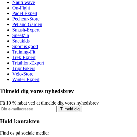
Nauti-wave
On-Fight
Padel-Expert
Pecheur-Store
Pet and Garden
Smash-Expert
Sneak'In
Sneakids
Sport is good
Training-Fit
Trek-Expert
Triathlon-Expert
TripnBikers
Vélo-Store
Winter-Expert
Tilmeld dig vores nyhedsbrev
Få 10 % rabat ved at tilmelde dig vores nyhedsbrev
Tilmeld dig
Hold kontakten
Find os på sociale medier