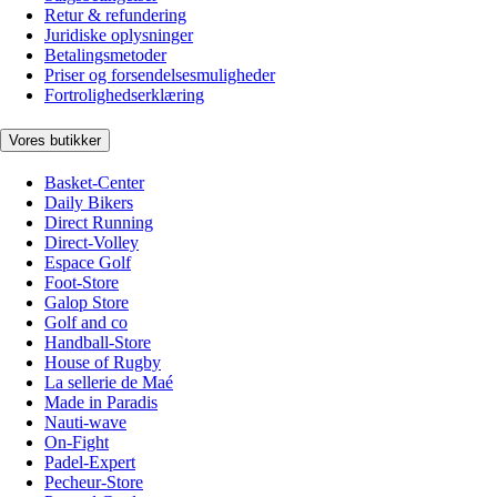
Retur & refundering
Juridiske oplysninger
Betalingsmetoder
Priser og forsendelsesmuligheder
Fortrolighedserklæring
Vores butikker
Basket-Center
Daily Bikers
Direct Running
Direct-Volley
Espace Golf
Foot-Store
Galop Store
Golf and co
Handball-Store
House of Rugby
La sellerie de Maé
Made in Paradis
Nauti-wave
On-Fight
Padel-Expert
Pecheur-Store