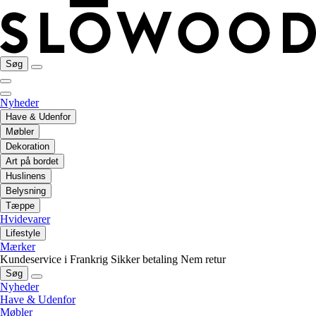
Søg
Nyheder
Have & Udenfor
Møbler
Dekoration
Art på bordet
Huslinens
Belysning
Tæppe
Hvidevarer
Lifestyle
Mærker
Kundeservice i Frankrig
Sikker betaling
Nem retur
Søg
Nyheder
Have & Udenfor
Møbler