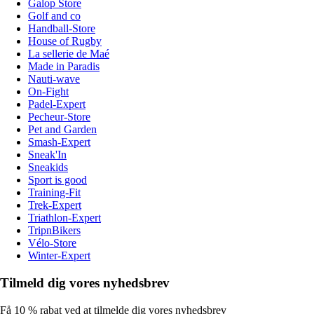
Galop Store
Golf and co
Handball-Store
House of Rugby
La sellerie de Maé
Made in Paradis
Nauti-wave
On-Fight
Padel-Expert
Pecheur-Store
Pet and Garden
Smash-Expert
Sneak'In
Sneakids
Sport is good
Training-Fit
Trek-Expert
Triathlon-Expert
TripnBikers
Vélo-Store
Winter-Expert
Tilmeld dig vores nyhedsbrev
Få 10 % rabat ved at tilmelde dig vores nyhedsbrev