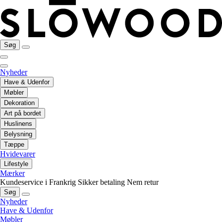
Søg
Nyheder
Have & Udenfor
Møbler
Dekoration
Art på bordet
Huslinens
Belysning
Tæppe
Hvidevarer
Lifestyle
Mærker
Kundeservice i Frankrig
Sikker betaling
Nem retur
Søg
Nyheder
Have & Udenfor
Møbler