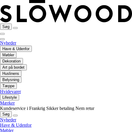
Søg
Nyheder
Have & Udenfor
Møbler
Dekoration
Art på bordet
Huslinens
Belysning
Tæppe
Hvidevarer
Lifestyle
Mærker
Kundeservice i Frankrig
Sikker betaling
Nem retur
Søg
Nyheder
Have & Udenfor
Møbler