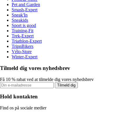
Pet and Garden
Smash-Expert
Sneak'In
Sneakids
Sport is good
Training-Fit
Trek-Expert
Triathlon-Expert
TripnBikers
Vélo-Store
Winter-Expert
Tilmeld dig vores nyhedsbrev
Få 10 % rabat ved at tilmelde dig vores nyhedsbrev
Tilmeld dig
Hold kontakten
Find os på sociale medier