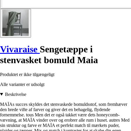
Vivaraise
Sengetæppe i
stenvasket bomuld Maia
Produktet er ikke tilgængeligt
Alle varianter er udsolgt
Beskrivelse
MAÏAs succes skyldes det stenvaskede bomuldsstof, som fremhæver
den brede vifte af farver og giver det en behagelig, flydende
fornemmelse. tous Men det er også takket være dets honeycomb-
vævning, at MAÏA vinder over og erobrer alle rum i huset. autres Med
sin struktur og farve er MAÏA et perfekt match til mærkets puder,
plaider og tæpper. Mix og match i kontraster for at skabe din egen