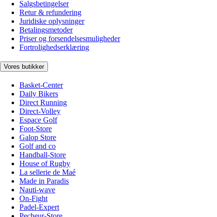
Salgsbetingelser
Retur & refundering
Juridiske oplysninger
Betalingsmetoder
Priser og forsendelsesmuligheder
Fortrolighedserklæring
Vores butikker
Basket-Center
Daily Bikers
Direct Running
Direct-Volley
Espace Golf
Foot-Store
Galop Store
Golf and co
Handball-Store
House of Rugby
La sellerie de Maé
Made in Paradis
Nauti-wave
On-Fight
Padel-Expert
Pecheur-Store