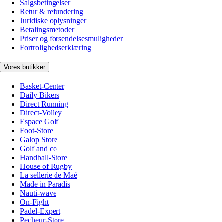
Salgsbetingelser
Retur & refundering
Juridiske oplysninger
Betalingsmetoder
Priser og forsendelsesmuligheder
Fortrolighedserklæring
Vores butikker
Basket-Center
Daily Bikers
Direct Running
Direct-Volley
Espace Golf
Foot-Store
Galop Store
Golf and co
Handball-Store
House of Rugby
La sellerie de Maé
Made in Paradis
Nauti-wave
On-Fight
Padel-Expert
Pecheur-Store