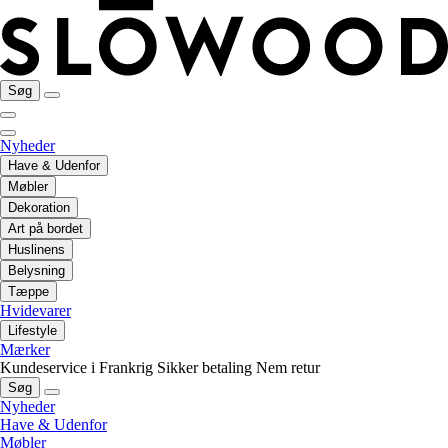
Søg
Nyheder
Have & Udenfor
Møbler
Dekoration
Art på bordet
Huslinens
Belysning
Tæppe
Hvidevarer
Lifestyle
Mærker
Kundeservice i Frankrig
Sikker betaling
Nem retur
Søg
Nyheder
Have & Udenfor
Møbler