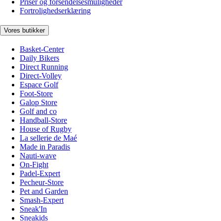
Priser og forsendelsesmuligheder
Fortrolighedserklæring
Vores butikker
Basket-Center
Daily Bikers
Direct Running
Direct-Volley
Espace Golf
Foot-Store
Galop Store
Golf and co
Handball-Store
House of Rugby
La sellerie de Maé
Made in Paradis
Nauti-wave
On-Fight
Padel-Expert
Pecheur-Store
Pet and Garden
Smash-Expert
Sneak'In
Sneakids