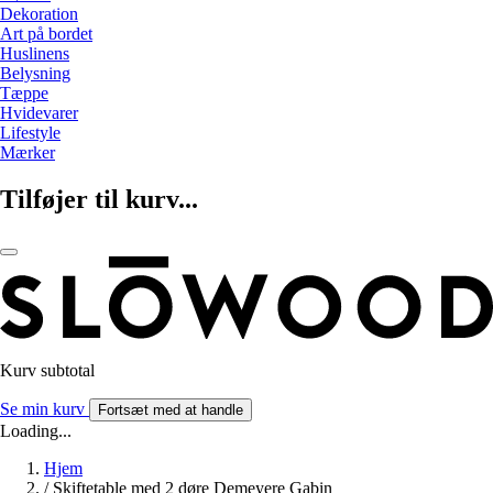
Dekoration
Art på bordet
Huslinens
Belysning
Tæppe
Hvidevarer
Lifestyle
Mærker
Tilføjer til kurv...
Kurv subtotal
Se min kurv
Fortsæt med at handle
Loading...
Hjem
/
Skiftetable med 2 døre Demeyere Gabin