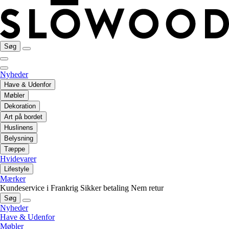
Søg
Nyheder
Have & Udenfor
Møbler
Dekoration
Art på bordet
Huslinens
Belysning
Tæppe
Hvidevarer
Lifestyle
Mærker
Kundeservice i Frankrig
Sikker betaling
Nem retur
Søg
Nyheder
Have & Udenfor
Møbler