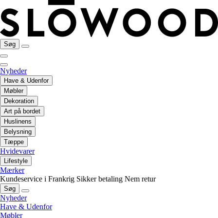
Søg
Nyheder
Have & Udenfor
Møbler
Dekoration
Art på bordet
Huslinens
Belysning
Tæppe
Hvidevarer
Lifestyle
Mærker
Kundeservice i Frankrig
Sikker betaling
Nem retur
Søg
Nyheder
Have & Udenfor
Møbler