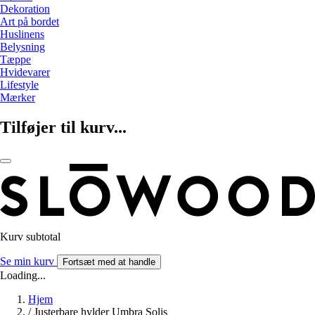
Dekoration
Art på bordet
Huslinens
Belysning
Tæppe
Hvidevarer
Lifestyle
Mærker
Tilføjer til kurv...
Kurv subtotal
Se min kurv
Fortsæt med at handle
Loading...
Hjem
/
Justerbare hylder Umbra Solis