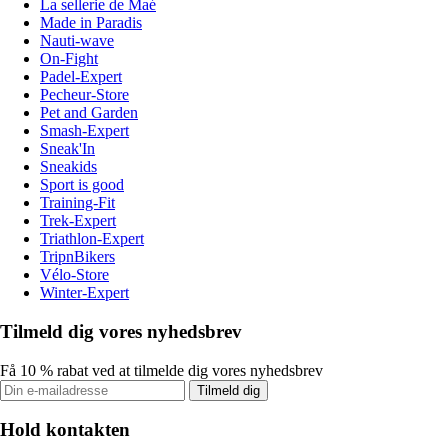
La sellerie de Maé
Made in Paradis
Nauti-wave
On-Fight
Padel-Expert
Pecheur-Store
Pet and Garden
Smash-Expert
Sneak'In
Sneakids
Sport is good
Training-Fit
Trek-Expert
Triathlon-Expert
TripnBikers
Vélo-Store
Winter-Expert
Tilmeld dig vores nyhedsbrev
Få 10 % rabat ved at tilmelde dig vores nyhedsbrev
Tilmeld dig
Hold kontakten