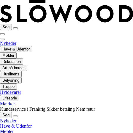
Søg
Nyheder
Have & Udenfor
Møbler
Dekoration
Art på bordet
Huslinens
Belysning
Tæppe
Hvidevarer
Lifestyle
Mærker
Kundeservice i Frankrig
Sikker betaling
Nem retur
Søg
Nyheder
Have & Udenfor
Møbler