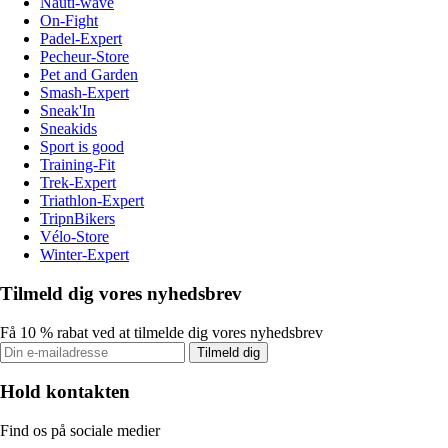
Nauti-wave
On-Fight
Padel-Expert
Pecheur-Store
Pet and Garden
Smash-Expert
Sneak'In
Sneakids
Sport is good
Training-Fit
Trek-Expert
Triathlon-Expert
TripnBikers
Vélo-Store
Winter-Expert
Tilmeld dig vores nyhedsbrev
Få 10 % rabat ved at tilmelde dig vores nyhedsbrev
Tilmeld dig
Hold kontakten
Find os på sociale medier