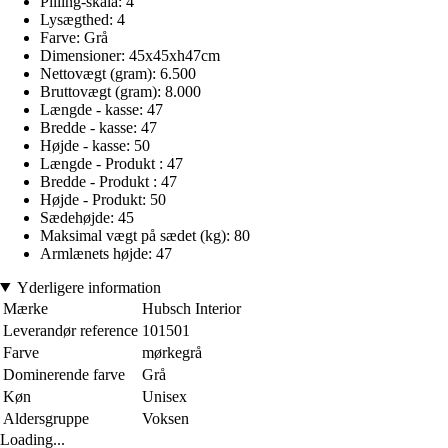
Pilling-skala: 4
Lysægthed: 4
Farve: Grå
Dimensioner: 45x45xh47cm
Nettovægt (gram): 6.500
Bruttovægt (gram): 8.000
Længde - kasse: 47
Bredde - kasse: 47
Højde - kasse: 50
Længde - Produkt : 47
Bredde - Produkt : 47
Højde - Produkt: 50
Sædehøjde: 45
Maksimal vægt på sædet (kg): 80
Armlænets højde: 47
Yderligere information
Mærke
Hubsch Interior
Leverandør reference
101501
Farve
mørkegrå
Dominerende farve
Grå
Køn
Unisex
Aldersgruppe
Voksen
Loading...