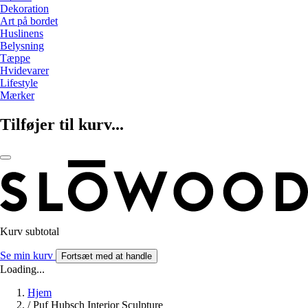
Dekoration
Art på bordet
Huslinens
Belysning
Tæppe
Hvidevarer
Lifestyle
Mærker
Tilføjer til kurv...
Kurv subtotal
Se min kurv
Fortsæt med at handle
Loading...
Hjem
/
Puf Hubsch Interior Sculpture