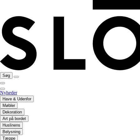
Søg
Nyheder
Have & Udenfor
Møbler
Dekoration
Art på bordet
Huslinens
Belysning
Tæppe