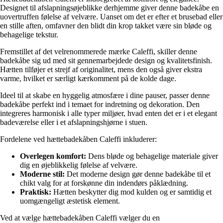
Designet til afslapningsøjeblikke derhjemme giver denne badekåbe en
uovertruffen følelse af velvære. Uanset om det er efter et brusebad eller
en stille aften, omfavner den blidt din krop takket være sin bløde og
behagelige tekstur.
Fremstillet af det velrenommerede mærke Caleffi, skiller denne
badekåbe sig ud med sit gennemarbejdede design og kvalitetsfinish.
Hætten tilføjer et strejf af originalitet, mens den også giver ekstra
varme, hvilket er særligt kærkomment på de kolde dage.
Ideel til at skabe en hyggelig atmosfære i dine pauser, passer denne
badekåbe perfekt ind i temaet for indretning og dekoration. Den
integreres harmonisk i alle typer miljøer, hvad enten det er i et elegant
badeværelse eller i et afslapningshjørne i stuen.
Fordelene ved hættebadekåben Caleffi inkluderer:
Overlegen komfort:
Dens bløde og behagelige materiale giver
dig en øjeblikkelig følelse af velvære.
Moderne stil:
Det moderne design gør denne badekåbe til et
chikt valg for at forskønne din indendørs påklædning.
Praktisk:
Hætten beskytter dig mod kulden og er samtidig et
uomgængeligt æstetisk element.
Ved at vælge hættebadekåben Caleffi vælger du en