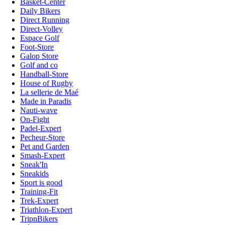
Basket-Center
Daily Bikers
Direct Running
Direct-Volley
Espace Golf
Foot-Store
Galop Store
Golf and co
Handball-Store
House of Rugby
La sellerie de Maé
Made in Paradis
Nauti-wave
On-Fight
Padel-Expert
Pecheur-Store
Pet and Garden
Smash-Expert
Sneak'In
Sneakids
Sport is good
Training-Fit
Trek-Expert
Triathlon-Expert
TripnBikers