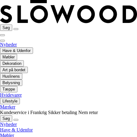
Søg
Nyheder
Have & Udenfor
Møbler
Dekoration
Art på bordet
Huslinens
Belysning
Tæppe
Hvidevarer
Lifestyle
Mærker
Kundeservice i Frankrig
Sikker betaling
Nem retur
Søg
Nyheder
Have & Udenfor
Møbler