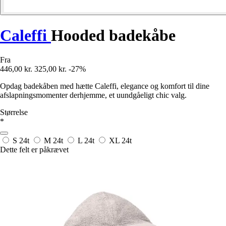
Caleffi
Hooded badekåbe
Fra
446,00 kr.
325,00 kr.
-27%
Opdag badekåben med hætte Caleffi, elegance og komfort til dine
afslapningsmomenter derhjemme, et uundgåeligt chic valg.
Størrelse
*
S
24t
M
24t
L
24t
XL
24t
Dette felt er påkrævet