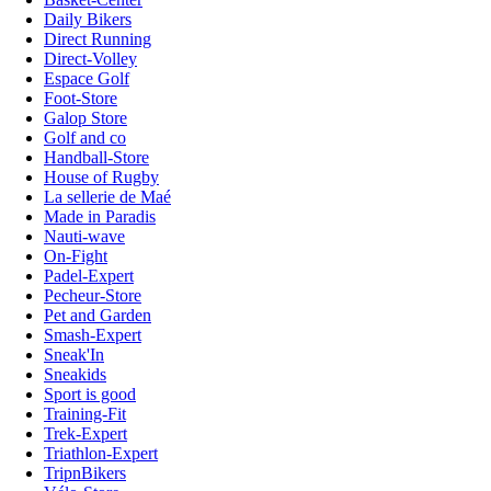
Daily Bikers
Direct Running
Direct-Volley
Espace Golf
Foot-Store
Galop Store
Golf and co
Handball-Store
House of Rugby
La sellerie de Maé
Made in Paradis
Nauti-wave
On-Fight
Padel-Expert
Pecheur-Store
Pet and Garden
Smash-Expert
Sneak'In
Sneakids
Sport is good
Training-Fit
Trek-Expert
Triathlon-Expert
TripnBikers