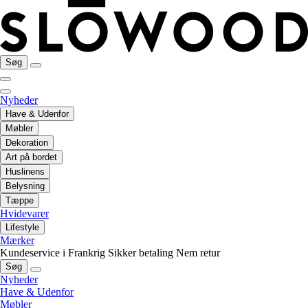
Søg
Nyheder
Have & Udenfor
Møbler
Dekoration
Art på bordet
Huslinens
Belysning
Tæppe
Hvidevarer
Lifestyle
Mærker
Kundeservice i Frankrig
Sikker betaling
Nem retur
Søg
Nyheder
Have & Udenfor
Møbler