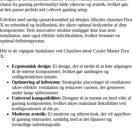
chassi fra gaming periferiudstyr både ydeevne og æstetik, hvilket gør,
at den passer perfekt ind i ethvert gaming setup.
Udviklet med særlig opmærksomhed på detaljer, tilbyder chassiset Dyn
X en robusthed og holdbarhed, der sikrer optimal beskyttelse af dine
komponenter. Dets innovative struktur muliggør ikke kun nem
installation, men også effektiv luftcirkulation, hvilket fremmer en
optimal driftstemperatur.
Her er de vigtigste funktioner ved Chassiset alene Cooler Master Dyn
X:
Ergonomisk design:
Et design, der er tænkt til at lette adgangen
til de interne komponenter, hvilket gør samlingen og
vedligeholdelsen intuitiv.
Optimering af luftstrøm:
Strategiske placeringer til ventilatorer
sikrer effektiv ventilation og reducerer varmen, der genereres
under lange spilsessioner.
Universel kompatibilitet:
Designet til at rumme en bred vifte af
gaming komponenter, hvilket sikrer maksimal fleksibilitet ved
konfigurationen af din pc.
Moderne æstetik:
Et moderne og stilrent look, der vil appellere
til gaming entusiaster, samtidig med at det tilpasser sig
forskellige indretningsstile.