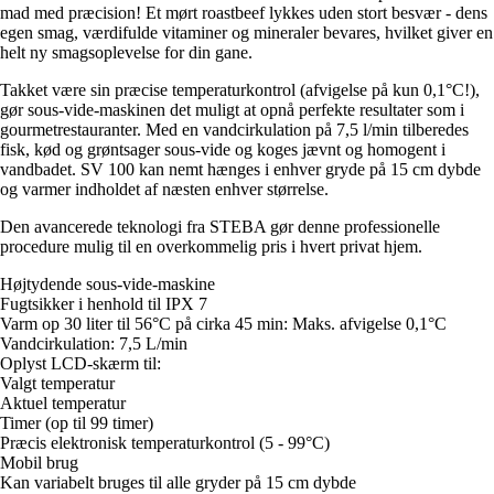
mad med præcision! Et mørt roastbeef lykkes uden stort besvær - dens
egen smag, værdifulde vitaminer og mineraler bevares, hvilket giver en
helt ny smagsoplevelse for din gane.
Takket være sin præcise temperaturkontrol (afvigelse på kun 0,1°C!),
gør sous-vide-maskinen det muligt at opnå perfekte resultater som i
gourmetrestauranter. Med en vandcirkulation på 7,5 l/min tilberedes
fisk, kød og grøntsager sous-vide og koges jævnt og homogent i
vandbadet. SV 100 kan nemt hænges i enhver gryde på 15 cm dybde
og varmer indholdet af næsten enhver størrelse.
Den avancerede teknologi fra STEBA gør denne professionelle
procedure mulig til en overkommelig pris i hvert privat hjem.
Højtydende sous-vide-maskine
Fugtsikker i henhold til IPX 7
Varm op 30 liter til 56°C på cirka 45 min: Maks. afvigelse 0,1°C
Vandcirkulation: 7,5 L/min
Oplyst LCD-skærm til:
Valgt temperatur
Aktuel temperatur
Timer (op til 99 timer)
Præcis elektronisk temperaturkontrol (5 - 99°C)
Mobil brug
Kan variabelt bruges til alle gryder på 15 cm dybde