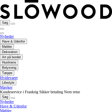
Søg
Nyheder
Have & Udenfor
Møbler
Dekoration
Art på bordet
Huslinens
Belysning
Tæppe
Hvidevarer
Lifestyle
Mærker
Kundeservice i Frankrig
Sikker betaling
Nem retur
Søg
Nyheder
Have & Udenfor
Møbler