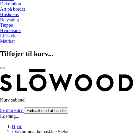
Dekoration
Art på bordet
Huslinens
Belysning
Tæppe
Hvidevarer
Lifestyle
Mærker
Tilføjer til kurv...
Kurv subtotal
Se min kurv
Fortsæt med at handle
Loading...
Hjem
/
Vakuumpakkemaskine Steba