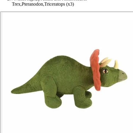
Trex,Pteranodon,Triceratops (x3)