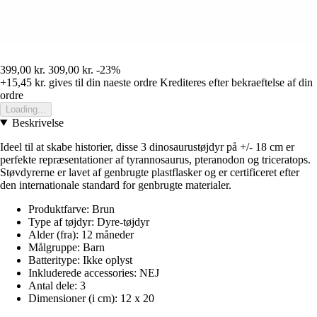
399,00 kr.
309,00 kr.
-23%
+15,45 kr.
gives til din naeste ordre
Krediteres efter bekraeftelse af din
ordre
Loading...
Beskrivelse
Ideel til at skabe historier, disse 3 dinosaurustøjdyr på +/- 18 cm er
perfekte repræsentationer af tyrannosaurus, pteranodon og triceratops.
Støvdyrerne er lavet af genbrugte plastflasker og er certificeret efter
den internationale standard for genbrugte materialer.
Produktfarve: Brun
Type af tøjdyr: Dyre-tøjdyr
Alder (fra): 12 måneder
Målgruppe: Barn
Batteritype: Ikke oplyst
Inkluderede accessories: NEJ
Antal dele: 3
Dimensioner (i cm): 12 x 20