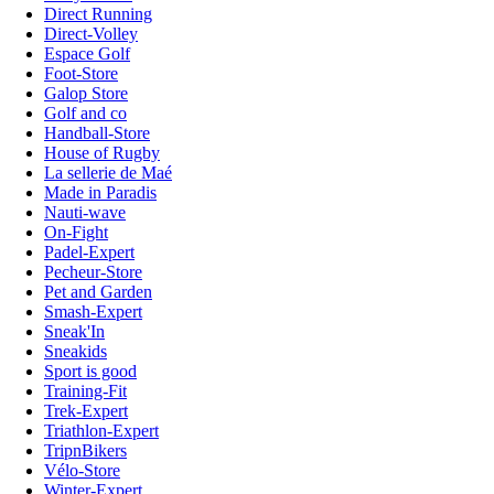
Direct Running
Direct-Volley
Espace Golf
Foot-Store
Galop Store
Golf and co
Handball-Store
House of Rugby
La sellerie de Maé
Made in Paradis
Nauti-wave
On-Fight
Padel-Expert
Pecheur-Store
Pet and Garden
Smash-Expert
Sneak'In
Sneakids
Sport is good
Training-Fit
Trek-Expert
Triathlon-Expert
TripnBikers
Vélo-Store
Winter-Expert