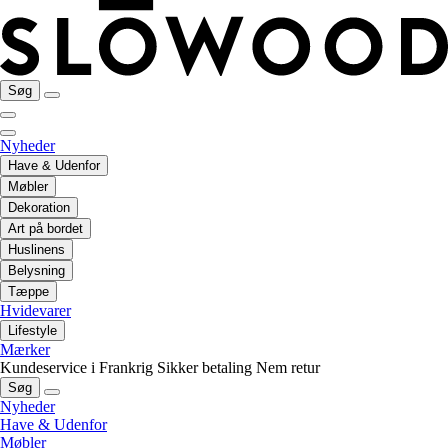
Søg
Nyheder
Have & Udenfor
Møbler
Dekoration
Art på bordet
Huslinens
Belysning
Tæppe
Hvidevarer
Lifestyle
Mærker
Kundeservice i Frankrig
Sikker betaling
Nem retur
Søg
Nyheder
Have & Udenfor
Møbler