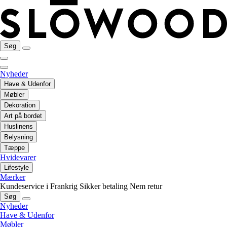
Søg
Nyheder
Have & Udenfor
Møbler
Dekoration
Art på bordet
Huslinens
Belysning
Tæppe
Hvidevarer
Lifestyle
Mærker
Kundeservice i Frankrig
Sikker betaling
Nem retur
Søg
Nyheder
Have & Udenfor
Møbler