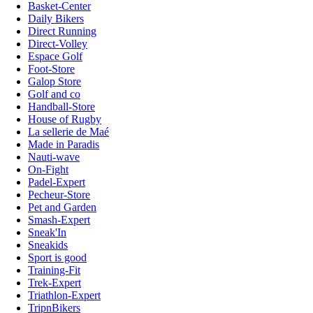
Basket-Center
Daily Bikers
Direct Running
Direct-Volley
Espace Golf
Foot-Store
Galop Store
Golf and co
Handball-Store
House of Rugby
La sellerie de Maé
Made in Paradis
Nauti-wave
On-Fight
Padel-Expert
Pecheur-Store
Pet and Garden
Smash-Expert
Sneak'In
Sneakids
Sport is good
Training-Fit
Trek-Expert
Triathlon-Expert
TripnBikers