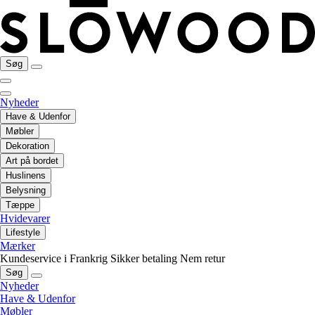
Søg
Nyheder
Have & Udenfor
Møbler
Dekoration
Art på bordet
Huslinens
Belysning
Tæppe
Hvidevarer
Lifestyle
Mærker
Kundeservice i Frankrig
Sikker betaling
Nem retur
Søg
Nyheder
Have & Udenfor
Møbler