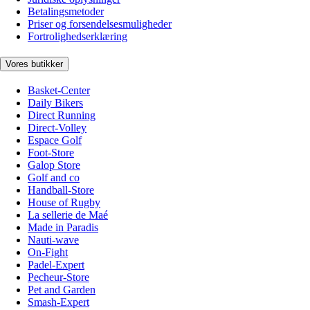
Betalingsmetoder
Priser og forsendelsesmuligheder
Fortrolighedserklæring
Vores butikker
Basket-Center
Daily Bikers
Direct Running
Direct-Volley
Espace Golf
Foot-Store
Galop Store
Golf and co
Handball-Store
House of Rugby
La sellerie de Maé
Made in Paradis
Nauti-wave
On-Fight
Padel-Expert
Pecheur-Store
Pet and Garden
Smash-Expert