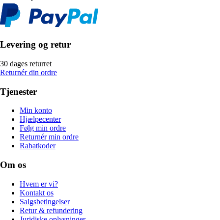
Levering og retur
30 dages returret
Returnér din ordre
Tjenester
Min konto
Hjælpecenter
Følg min ordre
Returnér min ordre
Rabatkoder
Om os
Hvem er vi?
Kontakt os
Salgsbetingelser
Retur & refundering
Juridiske oplysninger