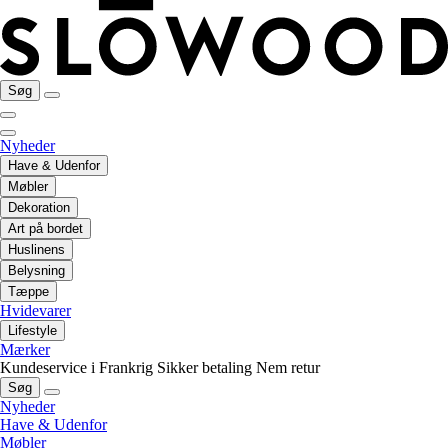
Søg
Nyheder
Have & Udenfor
Møbler
Dekoration
Art på bordet
Huslinens
Belysning
Tæppe
Hvidevarer
Lifestyle
Mærker
Kundeservice i Frankrig
Sikker betaling
Nem retur
Søg
Nyheder
Have & Udenfor
Møbler