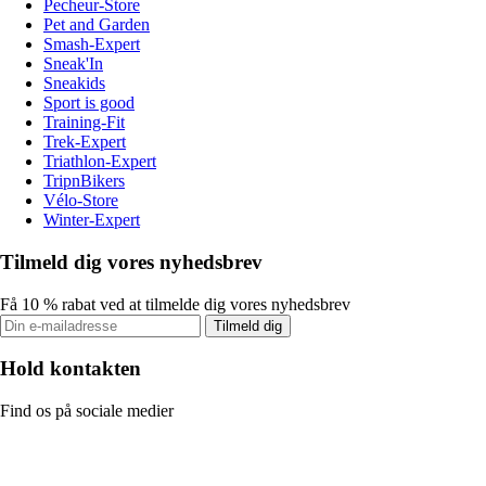
Pecheur-Store
Pet and Garden
Smash-Expert
Sneak'In
Sneakids
Sport is good
Training-Fit
Trek-Expert
Triathlon-Expert
TripnBikers
Vélo-Store
Winter-Expert
Tilmeld dig vores nyhedsbrev
Få 10 % rabat ved at tilmelde dig vores nyhedsbrev
Tilmeld dig
Hold kontakten
Find os på sociale medier