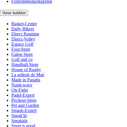
Fortrolighedserklæring
Vores butikker
Basket-Center
Daily Bikers
Direct Running
Direct-Volley
Espace Golf
Foot-Store
Galop Store
Golf and co
Handball-Store
House of Rugby
La sellerie de Maé
Made in Paradis
Nauti-wave
On-Fight
Padel-Expert
Pecheur-Store
Pet and Garden
Smash-Expert
Sneak'In
Sneakids
Sport is good