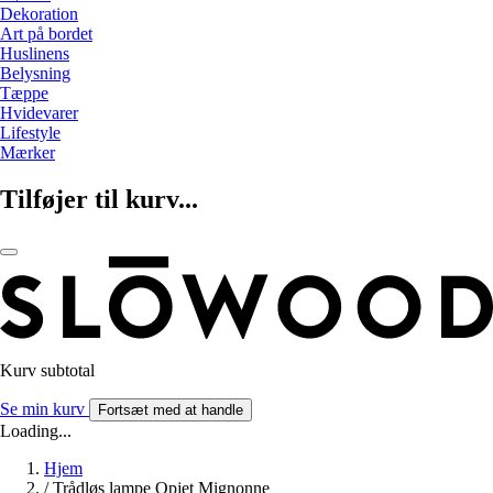
Dekoration
Art på bordet
Huslinens
Belysning
Tæppe
Hvidevarer
Lifestyle
Mærker
Tilføjer til kurv...
Kurv subtotal
Se min kurv
Fortsæt med at handle
Loading...
Hjem
/
Trådløs lampe Opjet Mignonne