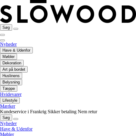
Søg
Nyheder
Have & Udenfor
Møbler
Dekoration
Art på bordet
Huslinens
Belysning
Tæppe
Hvidevarer
Lifestyle
Mærker
Kundeservice i Frankrig
Sikker betaling
Nem retur
Søg
Nyheder
Have & Udenfor
Møbler