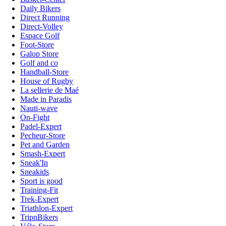
Daily Bikers
Direct Running
Direct-Volley
Espace Golf
Foot-Store
Galop Store
Golf and co
Handball-Store
House of Rugby
La sellerie de Maé
Made in Paradis
Nauti-wave
On-Fight
Padel-Expert
Pecheur-Store
Pet and Garden
Smash-Expert
Sneak'In
Sneakids
Sport is good
Training-Fit
Trek-Expert
Triathlon-Expert
TripnBikers