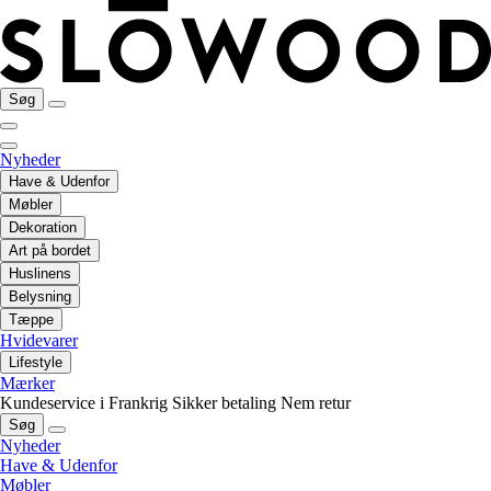
Søg
Nyheder
Have & Udenfor
Møbler
Dekoration
Art på bordet
Huslinens
Belysning
Tæppe
Hvidevarer
Lifestyle
Mærker
Kundeservice i Frankrig
Sikker betaling
Nem retur
Søg
Nyheder
Have & Udenfor
Møbler