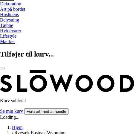
Dekoration
Art på bordet
Huslinens
Belysning
Tæppe
Hvidevarer
Lifestyle
Mærker
Tilføjer til kurv...
Kurv subtotal
Se min kurv
Fortsæt med at handle
Loading...
Hjem
/
Rygsæk Eastpak Wyoming