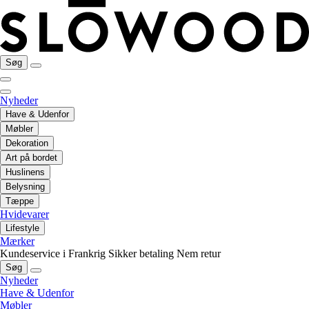
Søg
Nyheder
Have & Udenfor
Møbler
Dekoration
Art på bordet
Huslinens
Belysning
Tæppe
Hvidevarer
Lifestyle
Mærker
Kundeservice i Frankrig
Sikker betaling
Nem retur
Søg
Nyheder
Have & Udenfor
Møbler