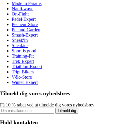
Made in Paradis
Nauti-wave
On-Fight
Padel-Expert
Pecheur-Store
Pet and Garden
Smash-Expert
Sneak'In
Sneakids
Sport is good
Training-Fit
Trek-Expert
Triathlon-Expert
TripnBikers
Vélo-Store
Winter-Expert
Tilmeld dig vores nyhedsbrev
Få 10 % rabat ved at tilmelde dig vores nyhedsbrev
Tilmeld dig
Hold kontakten