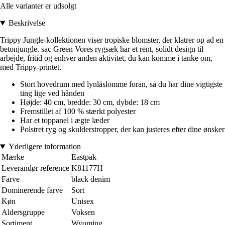
Alle varianter er udsolgt
Beskrivelse
Trippy Jungle-kollektionen viser tropiske blomster, der klatrer op ad en
betonjungle. sac Green Vores rygsæk har et rent, solidt design til
arbejde, fritid og enhver anden aktivitet, du kan komme i tanke om,
med Trippy-printet.
Stort hovedrum med lynlåslomme foran, så du har dine vigtigste
ting lige ved hånden
Højde: 40 cm, bredde: 30 cm, dybde: 18 cm
Fremstillet af 100 % stærkt polyester
Har et toppanel i ægte læder
Polstret ryg og skulderstropper, der kan justeres efter dine ønsker
Yderligere information
Mærke
Eastpak
Leverandør reference
K81177H
Farve
black denim
Dominerende farve
Sort
Køn
Unisex
Aldersgruppe
Voksen
Sortiment
Wyoming