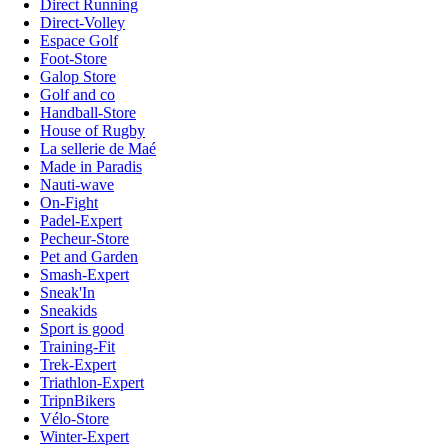
Direct Running
Direct-Volley
Espace Golf
Foot-Store
Galop Store
Golf and co
Handball-Store
House of Rugby
La sellerie de Maé
Made in Paradis
Nauti-wave
On-Fight
Padel-Expert
Pecheur-Store
Pet and Garden
Smash-Expert
Sneak'In
Sneakids
Sport is good
Training-Fit
Trek-Expert
Triathlon-Expert
TripnBikers
Vélo-Store
Winter-Expert