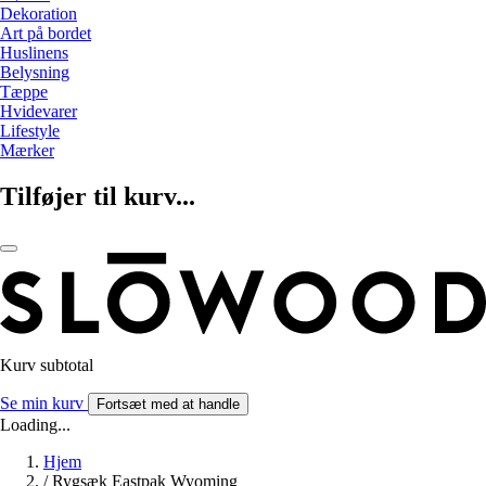
Dekoration
Art på bordet
Huslinens
Belysning
Tæppe
Hvidevarer
Lifestyle
Mærker
Tilføjer til kurv...
Kurv subtotal
Se min kurv
Fortsæt med at handle
Loading...
Hjem
/
Rygsæk Eastpak Wyoming