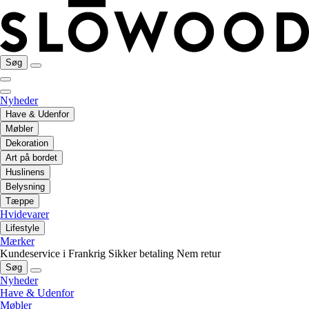
Søg
Nyheder
Have & Udenfor
Møbler
Dekoration
Art på bordet
Huslinens
Belysning
Tæppe
Hvidevarer
Lifestyle
Mærker
Kundeservice i Frankrig
Sikker betaling
Nem retur
Søg
Nyheder
Have & Udenfor
Møbler