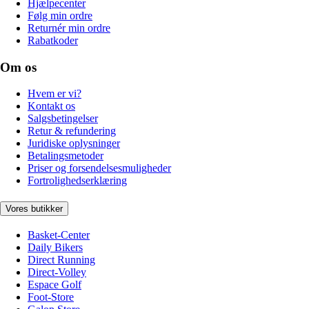
Hjælpecenter
Følg min ordre
Returnér min ordre
Rabatkoder
Om os
Hvem er vi?
Kontakt os
Salgsbetingelser
Retur & refundering
Juridiske oplysninger
Betalingsmetoder
Priser og forsendelsesmuligheder
Fortrolighedserklæring
Vores butikker
Basket-Center
Daily Bikers
Direct Running
Direct-Volley
Espace Golf
Foot-Store