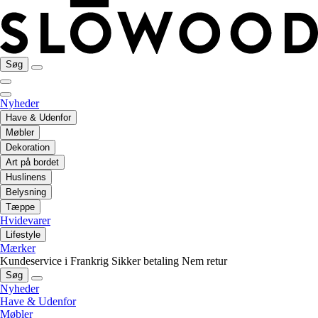
Søg
Nyheder
Have & Udenfor
Møbler
Dekoration
Art på bordet
Huslinens
Belysning
Tæppe
Hvidevarer
Lifestyle
Mærker
Kundeservice i Frankrig
Sikker betaling
Nem retur
Søg
Nyheder
Have & Udenfor
Møbler