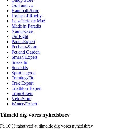
Galop Store
Golf and co
Handball-Store
House of Rugby
La sellerie de Maé
Made in Paradis
Nauti-wave
On-Fight
Padel-Expert
Pecheur-Store
Pet and Garden
Smash-Expert
Sneak'In
Sneakids
Sport is good
Training-Fit
Trek-Expert
Triathlon-Expert
TripnBikers
Vélo-Store
Winter-Expert
Tilmeld dig vores nyhedsbrev
Få 10 % rabat ved at tilmelde dig vores nyhedsbrev