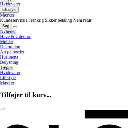
Hvidevarer
Lifestyle
Mærker
Kundeservice i Frankrig
Sikker betaling
Nem retur
Søg
Nyheder
Have & Udenfor
Møbler
Dekoration
Art på bordet
Huslinens
Belysning
Tæppe
Hvidevarer
Lifestyle
Mærker
Tilføjer til kurv...