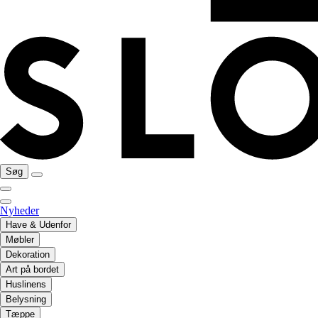
Søg
Nyheder
Have & Udenfor
Møbler
Dekoration
Art på bordet
Huslinens
Belysning
Tæppe